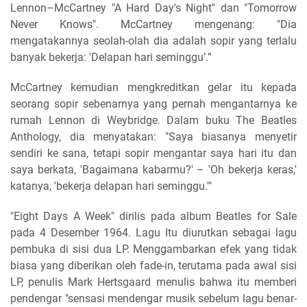
Lennon–McCartney "A Hard Day's Night" dan "Tomorrow
Never Knows". McCartney mengenang: "Dia
mengatakannya seolah-olah dia adalah sopir yang terlalu
banyak bekerja: 'Delapan hari seminggu’.”
McCartney kemudian mengkreditkan gelar itu kepada
seorang sopir sebenarnya yang pernah mengantarnya ke
rumah Lennon di Weybridge. Dalam buku The Beatles
Anthology, dia menyatakan: "Saya biasanya menyetir
sendiri ke sana, tetapi sopir mengantar saya hari itu dan
saya berkata, 'Bagaimana kabarmu?' – 'Oh bekerja keras,'
katanya, 'bekerja delapan hari seminggu.'"
"Eight Days A Week" dirilis pada album Beatles for Sale
pada 4 Desember 1964. Lagu Itu diurutkan sebagai lagu
pembuka di sisi dua LP. Menggambarkan efek yang tidak
biasa yang diberikan oleh fade-in, terutama pada awal sisi
LP, penulis Mark Hertsgaard menulis bahwa itu memberi
pendengar "sensasi mendengar musik sebelum lagu benar-