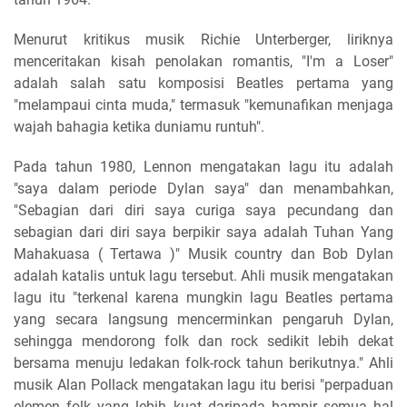
Menurut kritikus musik Richie Unterberger, liriknya
menceritakan kisah penolakan romantis, "I'm a Loser"
adalah salah satu komposisi Beatles pertama yang
"melampaui cinta muda," termasuk "kemunafikan menjaga
wajah bahagia ketika duniamu runtuh".
Pada tahun 1980, Lennon mengatakan lagu itu adalah
"saya dalam periode Dylan saya" dan menambahkan,
"Sebagian dari diri saya curiga saya pecundang dan
sebagian dari diri saya berpikir saya adalah Tuhan Yang
Mahakuasa ( Tertawa )" Musik country dan Bob Dylan
adalah katalis untuk lagu tersebut. Ahli musik mengatakan
lagu itu "terkenal karena mungkin lagu Beatles pertama
yang secara langsung mencerminkan pengaruh Dylan,
sehingga mendorong folk dan rock sedikit lebih dekat
bersama menuju ledakan folk-rock tahun berikutnya." Ahli
musik Alan Pollack mengatakan lagu itu berisi "perpaduan
elemen folk yang lebih kuat daripada hampir semua hal